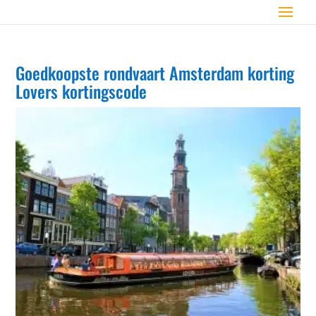
Goedkoopste rondvaart Amsterdam korting
Lovers kortingscode