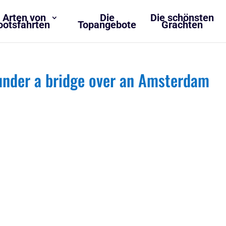
 Arten von
Die
Die schönsten
ootsfahrten
Topangebote
Grachten
under a bridge over an Amsterdam