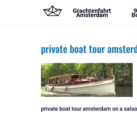
Grachtenfahrt
9
Amsterdam
B
private boat tour amster
private boat tour amsterdam on a saloo