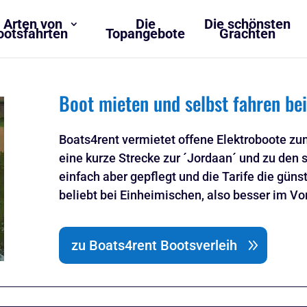
 Arten von
Die
Die schönsten
ootsfahrten
Topangebote
Grachten
Boot mieten und selbst fahren be
Boats4rent vermietet offene Elektroboote zu
eine kurze Strecke zur ´Jordaan´ und zu den 
einfach aber gepflegt und die Tarife die gü
beliebt bei Einheimischen, also besser im Vo
zu Boats4rent Bootsverleih